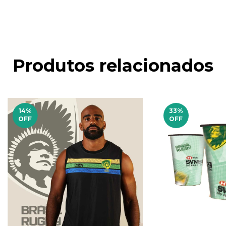
Produtos relacionados
14
%
33
%
OFF
OFF