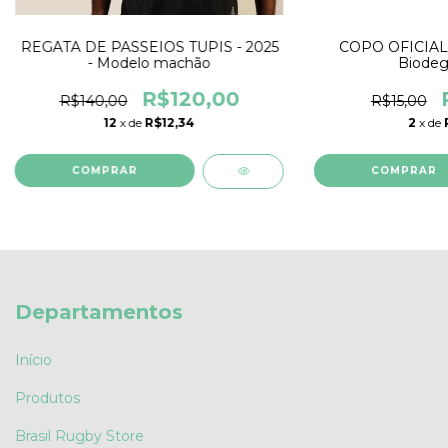
REGATA DE PASSEIOS TUPIS - 2025
COPO OFICIAL 
- Modelo machão
Biodeg
R$120,00
R$140,00
R$15,00
12
x de
R$12,34
2
x de
COMPRAR
Departamentos
Início
Produtos
Brasil Rugby Store